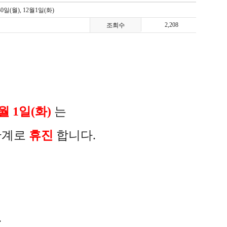
일(월), 12월1일(화)
2,208
조회수
2월 1일(화)
는
관계로
휴진
합니다.
.