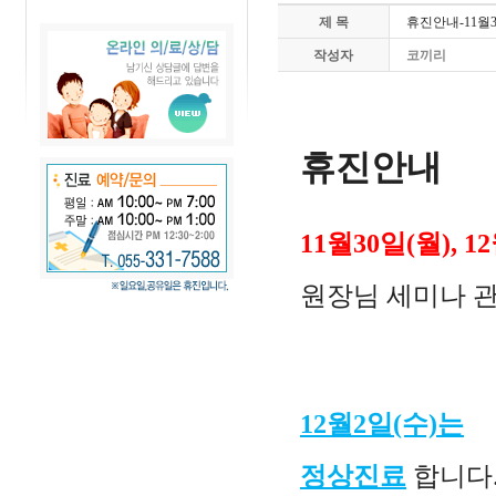
제 목
휴진안내-11월30
작성자
코끼리
휴진안내
11월30일(월), 1
원장님 세미나 
12월2일(수)는
정상진료
합니다